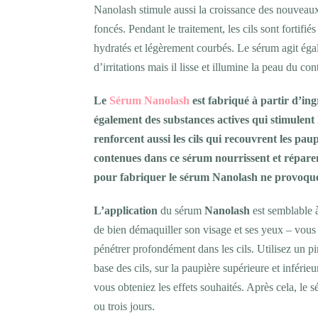
Nanolash stimule aussi la croissance des nouveaux ci
foncés. Pendant le traitement, les cils sont fortifié
hydratés et légèrement courbés. Le sérum agit éga
d’irritations mais il lisse et illumine la peau du co
Le
Sérum Nanolash
est fabriqué à partir d’ing
également des substances actives qui stimulent l
renforcent aussi les cils qui recouvrent les paupi
contenues dans ce sérum nourrissent et réparent 
pour fabriquer le sérum Nanolash ne provoque
L’application
du sérum
Nanolash
est semblable à
de bien démaquiller son visage et ses yeux – vous 
pénétrer profondément dans les cils. Utilisez un pi
base des cils, sur la paupière supérieure et inférie
vous obteniez les effets souhaités. Après cela, le 
ou trois jours.