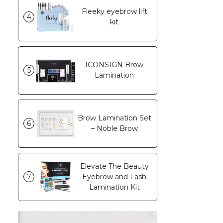
Fleeky eyebrow lift
4
kit
ICONSIGN Brow
5
Lamination
Brow Lamination Set
6
– Noble Brow
Elevate The Beauty
7
Eyebrow and Lash
Lamination Kit