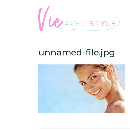
unnamed-file.jpg