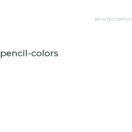
BEAUTÉ
CORPS
M
encil-colors