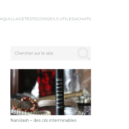
AQUILLAGE
TESTS
CONSEILS UTILES
ACHATS
Nanolash – des cils interminables