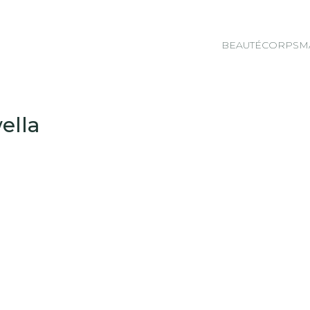
BEAUTÉ
CORPS
M
ella