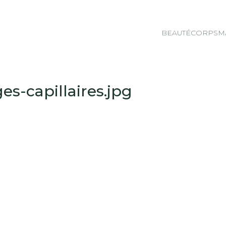
BEAUTÉ
CORPS
M
-capillaires.jpg